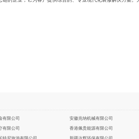
险有限公司
安徽兆纳机械有限公司
疗有限公司
香港佩贵能源有限公司
区特尼旅游有限公司
新疆达辉环保有限公司