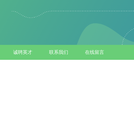
诚聘英才
联系我们
在线留言