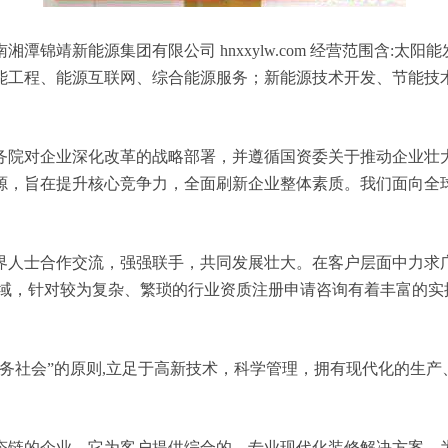
潭锦靖新能源集团有限公司 hnxxylw.com 经营范围含:
能工程、能源互联网、综合能源服务；新能源技术开发、节能技
务院对企业深化改革的战略部署，并遵循国资委关于推动企业壮
源，旨在提升核心竞争力，全面刷新企业整体素质。我们面向全
界人士合作交流，强强联手，共同发展壮大。在客户层面中力求广
领域，针对较为复杂、繁琐的行业资质注册申请咨询有着丰富的实
务社会”的原则,立足于高新技术，科学管理，拥有现代化的生
态链的企业，它为客户提供综合的、专业现代化装修解决方案。