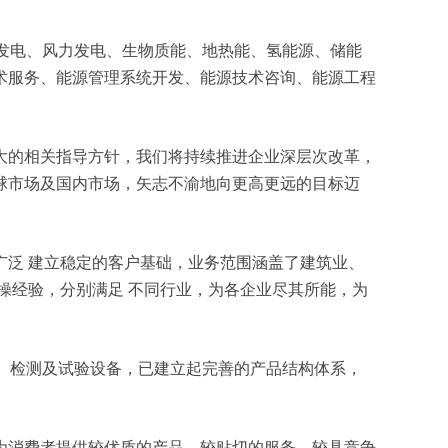
太阳能发电、风力发电、生物质能、地热能、氢能源、储能
术服务、能源管理系统开发、能源技术咨询、能源工程
大的相关指导方针，我们将持续推进企业深层次改革，
球市场及国内市场，矢志不渝地向更高更远的目标迈
泛 建立稳定的客户基础，业务范围涵盖了建筑业、
操经验，分别满足 不同行业，为各企业尽其所能，为
产、检测及试验设备，已建立起完善的产品结构体系，
为消费者提供较优质的产品、较贴切的服务、较具竞争